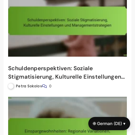
Schuldenperspektiven: Soziale
Stigmatisierung, Kulturelle Einstellungen
und Managementstrategien
Petra Sokolov
0
🌐 German (DE) ▾