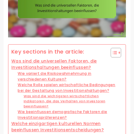
Key sections in the article:
Was sind die universellen Faktoren, die
Investitionshaltungen beeinflussen?
Wie variiert die Risikowahrnehmung in
verschiedenen Kulturen?
Welche Rolle spielen wirtschaftliche Bedingungen
bei der Gestaltung von Investitionshaltungen?
Was sind die wichtigsten wirtschaftlichen
Indikatoren, die das Verhalten von Investoren
beeinflussen?
Wie beeinflussen demografische Faktoren die
Investitionspräferenzen?
Welche einzigartigen kulturellen Normen
beeinflussen Investitionsentscheidungen?