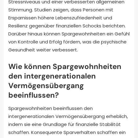
Stressniveaus und einer verbesserten allgemeinen
Stimmung. Studien zeigen, dass Personen mit
Ersparnissen höhere Lebenszufriedenheit und
Resilienz gegenüber finanziellen Schocks berichten.
Darüber hinaus können Spargewohnheiten ein Gefühl
von Kontrolle und Erfolg fördern, was die psychische
Gesundheit weiter verbessert.
Wie können Spargewohnheiten
den intergenerationalen
Vermögensübergang
beeinflussen?
Spargewohnheiten beeinflussen den
intergenerationalen Vermögensübergang erheblich,
indem sie eine Grundlage für finanzielle Stabilität
schaffen. Konsequente Sparverhalten schaffen ein