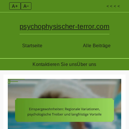
A+
A–
< < < <
psychophysischer-terror.com
Startseite
Alle Beiträge
Kontaktieren Sie uns
Über uns
Skip
to
content