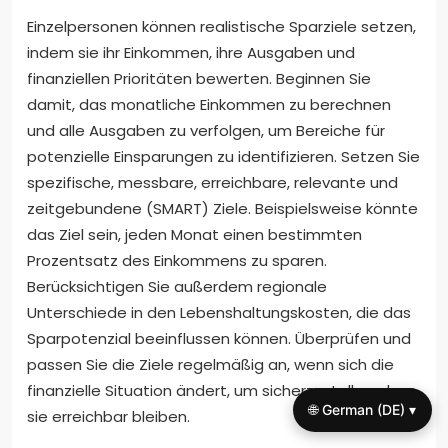
Einzelpersonen können realistische Sparziele setzen,
indem sie ihr Einkommen, ihre Ausgaben und
finanziellen Prioritäten bewerten. Beginnen Sie
damit, das monatliche Einkommen zu berechnen
und alle Ausgaben zu verfolgen, um Bereiche für
potenzielle Einsparungen zu identifizieren. Setzen Sie
spezifische, messbare, erreichbare, relevante und
zeitgebundene (SMART) Ziele. Beispielsweise könnte
das Ziel sein, jeden Monat einen bestimmten
Prozentsatz des Einkommens zu sparen.
Berücksichtigen Sie außerdem regionale
Unterschiede in den Lebenshaltungskosten, die das
Sparpotenzial beeinflussen können. Überprüfen und
passen Sie die Ziele regelmäßig an, wenn sich die
finanzielle Situation ändert, um sicherzustellen, dass
🌐 German (DE) ▾
sie erreichbar bleiben.