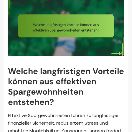
Welche langfristigen Vorteile
können aus effektiven
Spargewohnheiten
entstehen?
Effektive Spargewohnheiten führen zu langfristiger
finanzieller Sicherheit, reduziertem Stress und
erhöhten Möglichkeiten. Konsequent sparen fördert