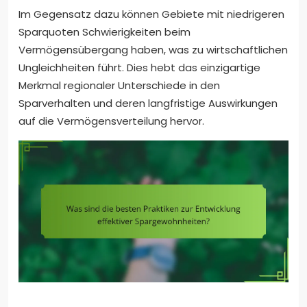
Im Gegensatz dazu können Gebiete mit niedrigeren
Sparquoten Schwierigkeiten beim
Vermögensübergang haben, was zu wirtschaftlichen
Ungleichheiten führt. Dies hebt das einzigartige
Merkmal regionaler Unterschiede in den
Sparverhalten und deren langfristige Auswirkungen
auf die Vermögensverteilung hervor.