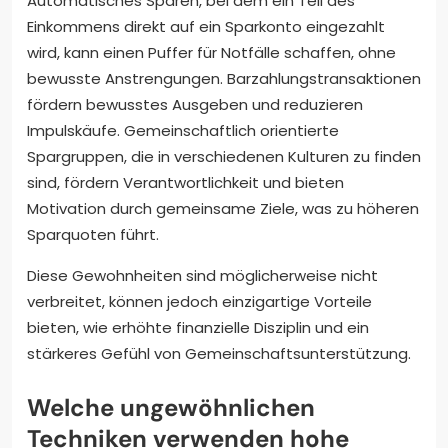
Automatisches Sparen, bei dem ein Teil des
Einkommens direkt auf ein Sparkonto eingezahlt
wird, kann einen Puffer für Notfälle schaffen, ohne
bewusste Anstrengungen. Barzahlungstransaktionen
fördern bewusstes Ausgeben und reduzieren
Impulskäufe. Gemeinschaftlich orientierte
Spargruppen, die in verschiedenen Kulturen zu finden
sind, fördern Verantwortlichkeit und bieten
Motivation durch gemeinsame Ziele, was zu höheren
Sparquoten führt.
Diese Gewohnheiten sind möglicherweise nicht
verbreitet, können jedoch einzigartige Vorteile
bieten, wie erhöhte finanzielle Disziplin und ein
stärkeres Gefühl von Gemeinschaftsunterstützung.
Welche ungewöhnlichen
Techniken verwenden hohe