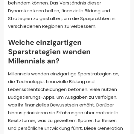
behindern können. Das Verständnis dieser
Dynamiken kann helfen, finanzielle Bildung und
Strategien zu gestalten, um die Sparpraktiken in
verschiedenen Regionen zu verbessern.
Welche einzigartigen
Sparstrategien wenden
Millennials an?
Millennials wenden einzigartige Sparstrategien an,
die Technologie, finanzielle Bildung und
Lebensstilentscheidungen betonen. Viele nutzen
Budgetierungs-Apps, um Ausgaben zu verfolgen,
was ihr finanzielles Bewusstsein erhöht. Darüber
hinaus priorisieren sie Erfahrungen über materielle
Besitztümer, was zu gezieltem Sparen für Reisen
und persönliche Entwicklung führt. Diese Generation