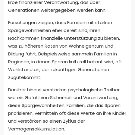
Erbe finanzieller Verantwortung, das über
Generationen weitergegeben werden kann.
Forschungen zeigen, dass Familien mit starken
Spargewohnheiten eher bereit sind, ihren
Nachkommen finanzielle Unterstützung zu bieten,
was zu höheren Raten von Wohneigentum und
Bildung führt. Beispielsweise sammeln Familien in
Regionen, in denen Sparen kulturell betont wird, oft
Wohlstand an, der zukünftigen Generationen
zugutekommt.
Darüber hinaus verstärken psychologische Treiber,
wie ein Gefühl von Sicherheit und Verantwortung,
diese Spargewohnheiten. Familien, die das Sparen
priorisieren, vermitteln oft diese Werte an ihre Kinder
und verstärken so einen Zyklus der
Vermögensakkumulation.