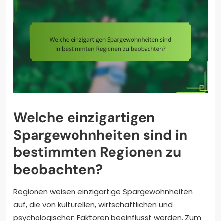
Welche einzigartigen
Spargewohnheiten sind in
bestimmten Regionen zu
beobachten?
Regionen weisen einzigartige Spargewohnheiten
auf, die von kulturellen, wirtschaftlichen und
psychologischen Faktoren beeinflusst werden. Zum