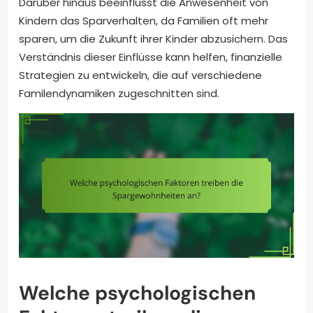
Darüber hinaus beeinflusst die Anwesenheit von
Kindern das Sparverhalten, da Familien oft mehr
sparen, um die Zukunft ihrer Kinder abzusichern. Das
Verständnis dieser Einflüsse kann helfen, finanzielle
Strategien zu entwickeln, die auf verschiedene
Familendynamiken zugeschnitten sind.
Welche psychologischen