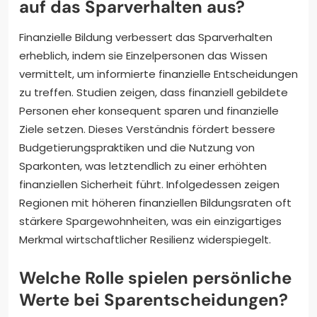
auf das Sparverhalten aus?
Finanzielle Bildung verbessert das Sparverhalten
erheblich, indem sie Einzelpersonen das Wissen
vermittelt, um informierte finanzielle Entscheidungen
zu treffen. Studien zeigen, dass finanziell gebildete
Personen eher konsequent sparen und finanzielle
Ziele setzen. Dieses Verständnis fördert bessere
Budgetierungspraktiken und die Nutzung von
Sparkonten, was letztendlich zu einer erhöhten
finanziellen Sicherheit führt. Infolgedessen zeigen
Regionen mit höheren finanziellen Bildungsraten oft
stärkere Spargewohnheiten, was ein einzigartiges
Merkmal wirtschaftlicher Resilienz widerspiegelt.
Welche Rolle spielen persönliche
Werte bei Sparentscheidungen?