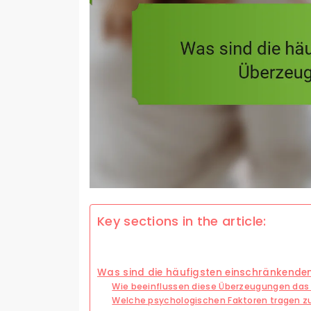
Key sections in the article:
Was sind die häufigsten einschränkende
Wie beeinflussen diese Überzeugungen das f
Welche psychologischen Faktoren tragen z