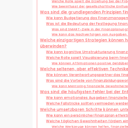
Welche Rolle spielt die Erziehung bei der 
Wie beeinflusst der gesellschaftliche Einfluss
Was sind die grundlegenden Prinzipien fina
Wie kann Budgetierung das Finanzmanagem
Was ist die Bedeutung der Festlegung finanz
Was sind SMART-Ziele in der Finanzplanung
Wie kann das Nachverfolgen von Ausgaben di
Welche einzigartigen Strategien können 
überwinden?
Wie kann kognitive Umstrukturierung finanz
Welche Rolle spielt Visualisierung beim finan
Wie können Affirmationen positive Geldübe
Welche seltenen, aber effektiven Technike
Wie können Verantwortungspartner das fin
Was sind die Vorteile von Finanzbildungswo
Wie kann Mentoring finanzielle Gewohnheite
Was sind die häufigsten Fehler bei der Ent
Wie kann emotionales Ausgeben finanzielle 
Welche Fallstricke sollten vermieden wer
Welche umsetzbaren Schritte können unte
Wie kann ein persönlicher Finanzplan effek
Welche täglichen Gewohnheiten fördern eine
Welche Werkzeuge können helfen, finanziell