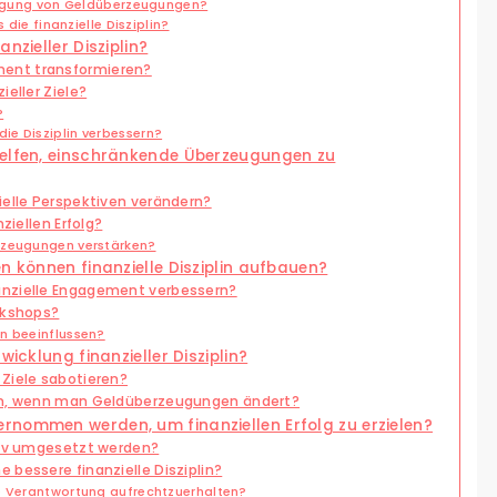
Prägung von Geldüberzeugungen?
 die finanzielle Disziplin?
nzieller Disziplin?
ent transformieren?
ieller Ziele?
?
e Disziplin verbessern?
helfen, einschränkende Überzeugungen zu
ielle Perspektiven verändern?
ziellen Erfolg?
rzeugungen verstärken?
n können finanzielle Disziplin aufbauen?
anzielle Engagement verbessern?
rkshops?
n beeinflussen?
wicklung finanzieller Disziplin?
Ziele sabotieren?
den, wenn man Geldüberzeugungen ändert?
rnommen werden, um finanziellen Erfolg zu erzielen?
tiv umgesetzt werden?
 bessere finanzielle Disziplin?
e Verantwortung aufrechtzuerhalten?