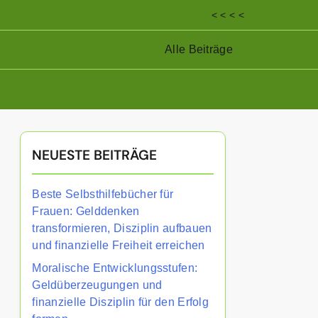
< < < <
Alle Beiträge
NEUESTE BEITRÄGE
Beste Selbsthilfebücher für
Frauen: Gelddenken
transformieren, Disziplin aufbauen
und finanzielle Freiheit erreichen
Moralische Entwicklungsstufen:
Geldüberzeugungen und
finanzielle Disziplin für den Erfolg