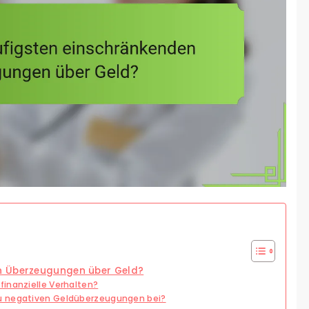
n Überzeugungen über Geld?
inanzielle Verhalten?
u negativen Geldüberzeugungen bei?